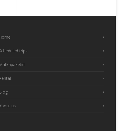
Home
Scheduled trips
Matkapaketid
Rental
Blog
About us