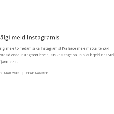
Jälgi meid Instagramis
Jälgi meie toimetamisi ka Instagramis! Kui laete meie matkal tehtud
fotosid enda Instagrami lehele, siis kasutage palun pildi kirjelduses viid
#joematkad
25. MAR 2018
TEADAANDED