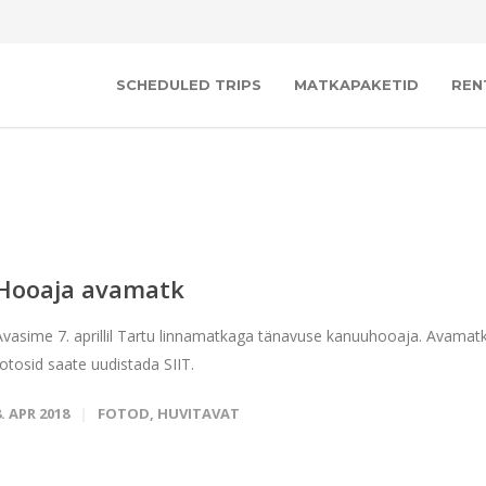
SCHEDULED TRIPS
MATKAPAKETID
REN
Hooaja avamatk
Avasime 7. aprillil Tartu linnamatkaga tänavuse kanuuhooaja. Avamat
fotosid saate uudistada SIIT.
8. APR 2018
FOTOD
,
HUVITAVAT