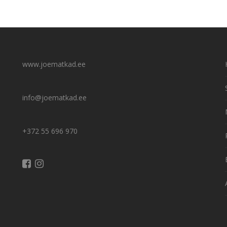
www.joematkad.ee
info@joematkad.ee
+372 55 696 970