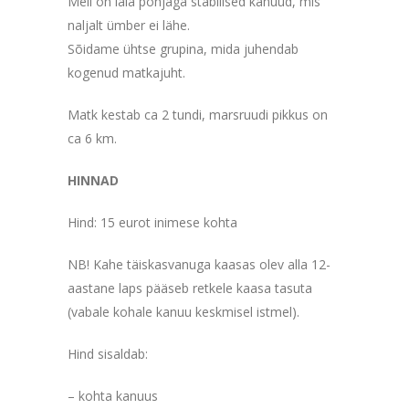
Meil on laia põhjaga stabiilsed kanuud, mis
naljalt ümber ei lähe.
Sõidame ühtse grupina, mida juhendab
kogenud matkajuht.
Matk kestab ca 2 tundi, marsruudi pikkus on
ca 6 km.
HINNAD
Hind: 15 eurot inimese kohta
NB! Kahe täiskasvanuga kaasas olev alla 12-
aastane laps pääseb retkele kaasa tasuta
(vabale kohale kanuu keskmisel istmel).
Hind sisaldab:
– kohta kanuus