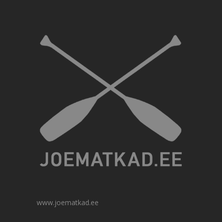
www.joematkad.ee