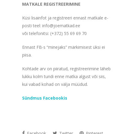
MATKALE REGISTREERIMINE
Küsi lisainfot ja registreeri ennast matkale e-
posti teel: info@joematkad.ee
või telefonitsi: (+372) 55 69 69 70
Ennast FB-s “minejaks” märkimisest üksi ei
piisa.
Kohtade arv on piiratud, registreerimine läheb
lukku kolm tundi enne matka algust või siis,
kui vabad kohad on välja müüdud.
Sündmus Facebookis
Facebook
Twitter
Pinterest