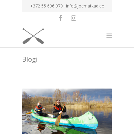
+372 55 696 970 ·
info@joematkad.ee
Blogi