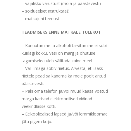
– vajalikku varustust (mõla ja päästevesti)
– sõidueelset instruktaaži
– matkajuhi teenust
TEADMISEKS ENNE MATKALE TULEKUT
– Kanuutamine ja alkoholi tarvitamine ei sobi
kuidagi kokku. Vesi on märg ja ohutuse
tagamiseks tuleb säilitada kaine meel.
– Vali ilmaga sobiv riietus. Arvesta, et lisaks
riietele pead sa kandma ka meie poolt antud
päästevesti.
– Paki oma telefon ja/või muud kaasa võetud
märga kartvad elektroonilised vidinad
veekindlasse kotti.
– Eelkooliealised lapsed ja/või lemmikloomad
jäta pigem koju.