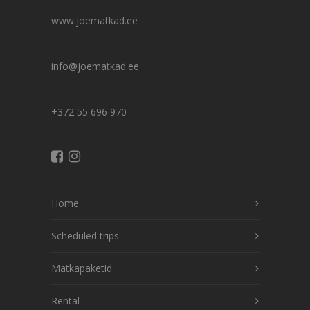
www.joematkad.ee
info@joematkad.ee
+372 55 696 970
Home
Scheduled trips
Matkapaketid
Rental