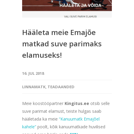
Hääleta meie Emajõe
matkad suve parimaks
elamuseks!
16. JUL 2018
LINNAMATK
,
TEADAANDED
Meie koostööpartner
Kingitus.ee
otsib selle
suve parimat elamust, teiste hulgas saab
hääletada ka meie
“Kanuumatk Emajõel
kahele”
poolt, kõik kanuumatkade huvilised