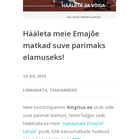
Hääleta meie Emajõe
matkad suve parimaks
elamuseks!
16. JUL 2018
LINNAMATK
,
TEADAANDED
Meie koostööpartner
Kingitus.ee
otsib selle
suve parimat elamust, teiste hulgas saab
hääletada ka meie
“Kanuumatk Emajõel
kahele”
poolt, kõik kanuumatkade huvilised