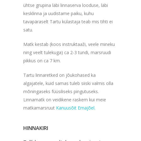
ühtse grupina läbi linnaserva looduse, läbi
kesklinna ja uudistame paiku, kuhu
tavapäraselt Tartu külastaja teab mis tihti ei
satu.
Matk kestab (koos instruktaaži, veele mineku
ning veelt tulekuga) ca 2-3 tundi, marsruudi
pikkus on ca 7 km.
Tartu linnaretked on jõukohased ka
algajatele, kuid samas tuleb siiski valmis olla
mõningaseks füüsiliseks pingutuseks.
Linnamatk on veidikene raskem kui meie
matkamarsruut
Kanuusõit Emajõel.
HINNAKIRI