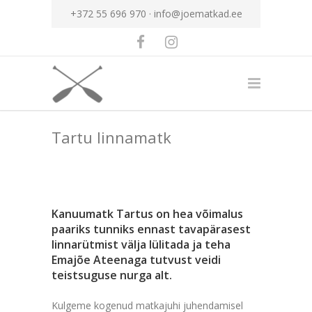
+372 55 696 970 ·
info@joematkad.ee
Tartu linnamatk
Kanuumatk Tartus on hea võimalus
paariks tunniks ennast tavapärasest
linnarütmist välja lülitada ja teha
Emajõe Ateenaga tutvust veidi
teistsuguse nurga alt.
Kulgeme kogenud matkajuhi juhendamisel