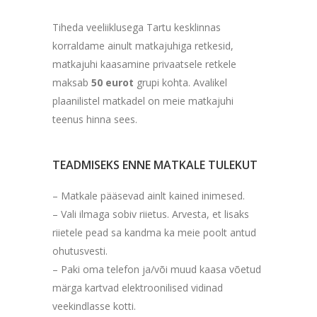
Tiheda veeliiklusega Tartu kesklinnas
korraldame ainult matkajuhiga retkesid,
matkajuhi kaasamine privaatsele retkele
maksab
50 eurot
grupi kohta. Avalikel
plaanilistel matkadel on meie matkajuhi
teenus hinna sees.
TEADMISEKS ENNE MATKALE TULEKUT
– Matkale pääsevad ainlt kained inimesed.
– Vali ilmaga sobiv riietus. Arvesta, et lisaks
riietele pead sa kandma ka meie poolt antud
ohutusvesti.
– Paki oma telefon ja/või muud kaasa võetud
märga kartvad elektroonilised vidinad
veekindlasse kotti.