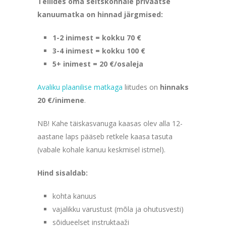
Tellides oma seltskonnale privaatse
kanuumatka on hinnad järgmised:
1-2 inimest = kokku 70 €
3-4 inimest = kokku 100 €
5+ inimest = 20 €/osaleja
Avaliku plaanilise matkaga
liitudes on
hinnaks
20 €/inimene
.
NB! Kahe täiskasvanuga kaasas olev alla 12-
aastane laps pääseb retkele kaasa tasuta
(vabale kohale kanuu keskmisel istmel).
Hind sisaldab:
kohta kanuus
vajalikku varustust (mõla ja ohutusvesti)
sõidueelset instruktaaži