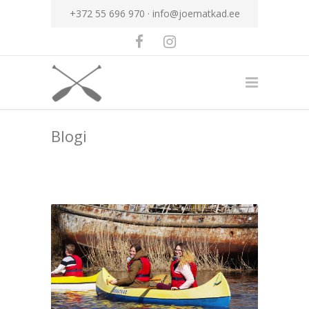
+372 55 696 970 ·
info@joematkad.ee
Blogi