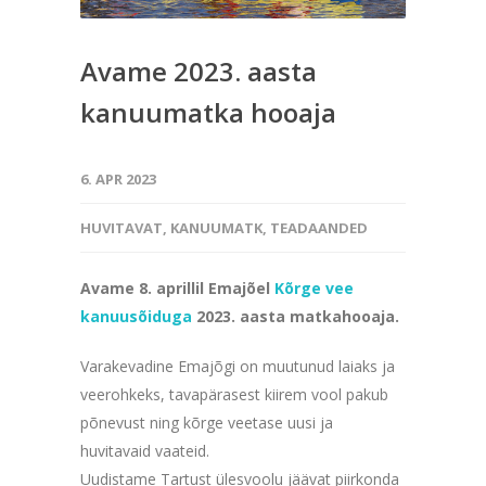
Avame 2023. aasta
kanuumatka hooaja
6. APR 2023
HUVITAVAT
,
KANUUMATK
,
TEADAANDED
Avame 8. aprillil Emajõel
Kõrge vee
kanuusõiduga
2023. aasta matkahooaja.
Varakevadine Emajõgi on muutunud laiaks ja
veerohkeks, tavapärasest kiirem vool pakub
põnevust ning kõrge veetase uusi ja
huvitavaid vaateid.
Uudistame Tartust ülesvoolu jäävat piirkonda