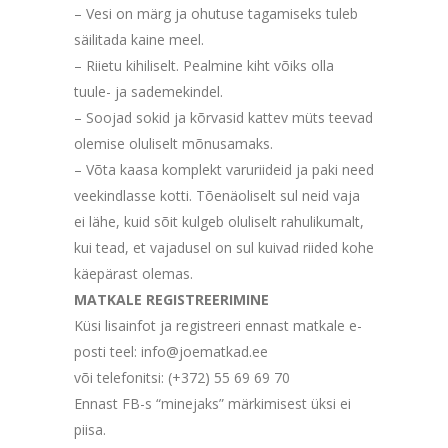
– Vesi on märg ja ohutuse tagamiseks tuleb
säilitada kaine meel.
– Riietu kihiliselt. Pealmine kiht võiks olla
tuule- ja sademekindel.
– Soojad sokid ja kõrvasid kattev müts teevad
olemise oluliselt mõnusamaks.
– Võta kaasa komplekt varuriideid ja paki need
veekindlasse kotti. Tõenäoliselt sul neid vaja
ei lähe, kuid sõit kulgeb oluliselt rahulikumalt,
kui tead, et vajadusel on sul kuivad riided kohe
käepärast olemas.
MATKALE REGISTREERIMINE
Küsi lisainfot ja registreeri ennast matkale e-
posti teel: info@joematkad.ee
või telefonitsi: (+372) 55 69 69 70
Ennast FB-s “minejaks” märkimisest üksi ei
piisa.