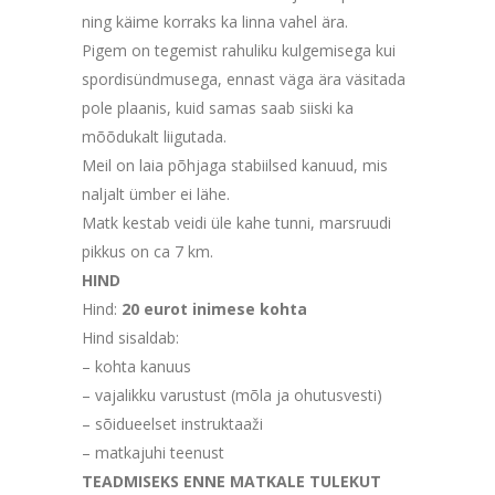
ning käime korraks ka linna vahel ära.
Pigem on tegemist rahuliku kulgemisega kui
spordisündmusega, ennast väga ära väsitada
pole plaanis, kuid samas saab siiski ka
mõõdukalt liigutada.
Meil on laia põhjaga stabiilsed kanuud, mis
naljalt ümber ei lähe.
Matk kestab veidi üle kahe tunni, marsruudi
pikkus on ca 7 km.
HIND
Hind:
20 eurot inimese kohta
Hind sisaldab:
– kohta kanuus
– vajalikku varustust (mõla ja ohutusvesti)
– sõidueelset instruktaaži
– matkajuhi teenust
TEADMISEKS ENNE MATKALE TULEKUT