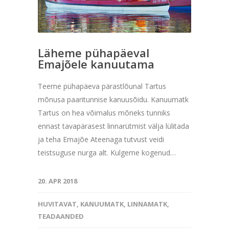
Läheme pühapäeval
Emajõele kanuutama
Teeme pühapäeva pärastlõunal Tartus
mõnusa paaritunnise kanuusõidu. Kanuumatk
Tartus on hea võimalus mõneks tunniks
ennast tavapärasest linnarütmist välja lülitada
ja teha Emajõe Ateenaga tutvust veidi
teistsuguse nurga alt. Kulgeme kogenud…
20. APR 2018
HUVITAVAT
,
KANUUMATK
,
LINNAMATK
,
TEADAANDED