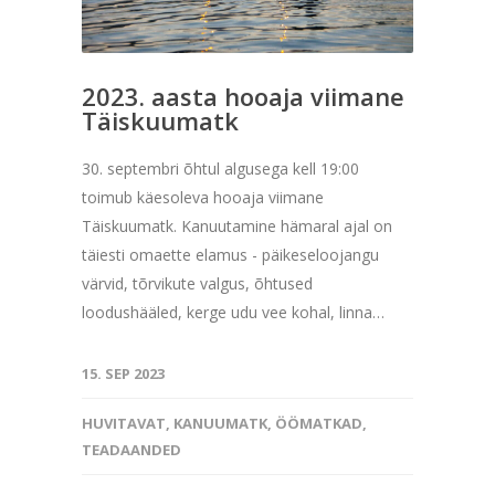
2023. aasta hooaja viimane
Täiskuumatk
30. septembri õhtul algusega kell 19:00
toimub käesoleva hooaja viimane
Täiskuumatk. Kanuutamine hämaral ajal on
täiesti omaette elamus - päikeseloojangu
värvid, tõrvikute valgus, õhtused
loodushääled, kerge udu vee kohal, linna…
15. SEP 2023
HUVITAVAT
,
KANUUMATK
,
ÖÖMATKAD
,
TEADAANDED