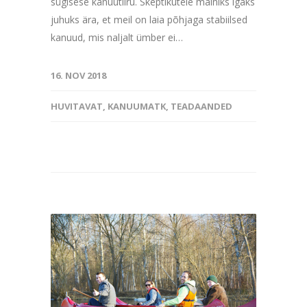
sügisese kanuutiiru. Skeptikutele mainiks igaks
juhuks ära, et meil on laia põhjaga stabiilsed
kanuud, mis naljalt ümber ei…
16. NOV 2018
HUVITAVAT
,
KANUUMATK
,
TEADAANDED