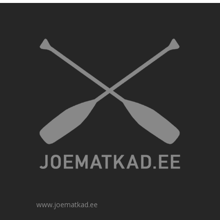
www.joematkad.ee