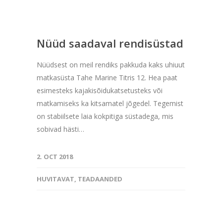
Nüüd saadaval rendisüstad
Nüüdsest on meil rendiks pakkuda kaks uhiuut
matkasüsta Tahe Marine Titris 12. Hea paat
esimesteks kajakisõidukatsetusteks või
matkamiseks ka kitsamatel jõgedel. Tegemist
on stabiilsete laia kokpitiga süstadega, mis
sobivad hästi…
2. OCT 2018
HUVITAVAT
,
TEADAANDED